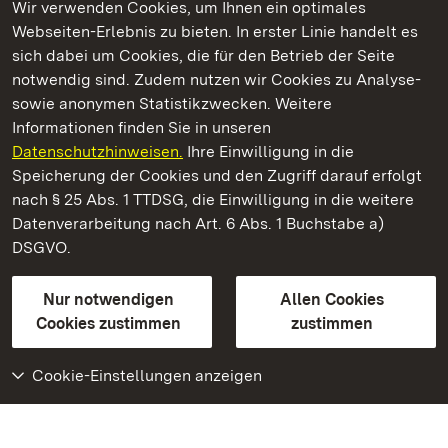
Wir verwenden Cookies, um Ihnen ein optimales
Webseiten-Erlebnis zu bieten. In erster Linie handelt es
Kommen. Staunen. Genießen.
sich dabei um Cookies, die für den Betrieb der Seite
notwendig sind. Zudem nutzen wir Cookies zu Analyse-
sowie anonymen Statistikzwecken. Weitere
Informationen finden Sie in unseren
Datenschutzhinweisen.
Ihre Einwilligung in die
Kloster Alpirsbach
Speicherung der Cookies und den Zugriff darauf erfolgt
nach § 25 Abs. 1 TTDSG, die Einwilligung in die weitere
Staatliche Schlösser und Gärten Baden-Württemberg
Datenverarbeitung nach Art. 6 Abs. 1 Buchstabe a)
DSGVO.
Kontakt
FAQ
Impressum
Datenschutz
Gebärdensprache
Leichte Sprache
Erklärung zur Barrierefreiheit
Nur notwendigen
Allen Cookies
BITV-konform (geprüfte Seiten)
Cookies zustimmen
zustimmen
Cookie-Einstellungen anzeigen
Weiteres
Portal
Monumente
Besuchen Sie uns auf