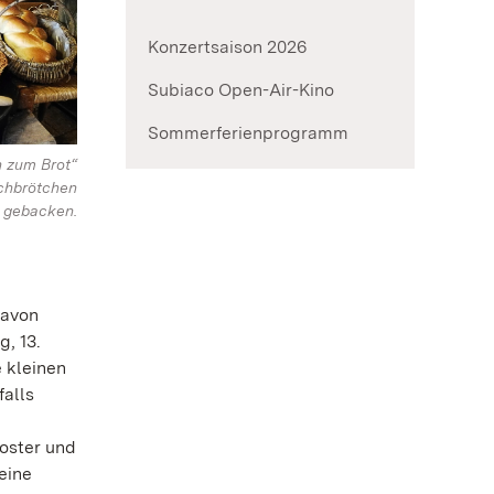
Konzertsaison 2026
Subiaco Open-Air-Kino
Sommerferienprogramm
n zum Brot“
chbrötchen
gebacken.
Davon
, 13.
 kleinen
falls
oster und
eine