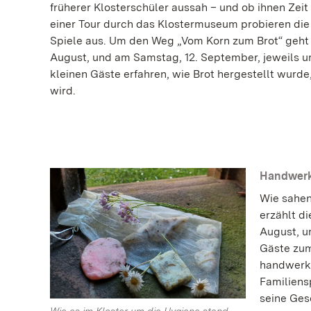
früherer Klosterschüler aussah – und ob ihnen Zeit
einer Tour durch das Klostermuseum probieren die
Spiele aus. Um den Weg „Vom Korn zum Brot“ geht 
August, und am Samstag, 12. September, jeweils um
kleinen Gäste erfahren, wie Brot hergestellt wur
wird.
Handwerks
Wie sahen
erzählt d
August, u
Gäste zum
handwerkl
Familiens
seine Ges
Wie es im Kloster um die Hygiene stand,