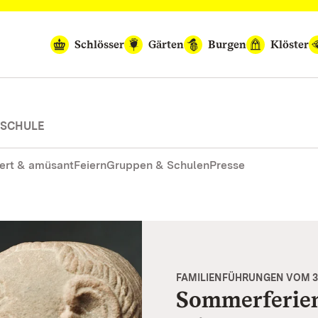
Schlösser
Gärten
Burgen
Klöster
-SCHULE
ert & amüsant
Feiern
Gruppen & Schulen
Presse
FAMILIENFÜHRUNGEN VOM 31. 
Sommerferie