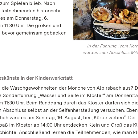
 zum Spielen blieb. Nach
 Teilnehmenden historische
es am Donnerstag, 6.
 11:30 Uhr: Die großen und
de, bevor gemeinsam gebacken
In der Führung „Vom Kor
werden zum Abschluss Mil
künste in der Kinderwerkstatt
 die Waschgewohnheiten der Mönche von Alpirsbach aus? 
ie Sonderführung „Wasser und Seife im Kloster“ am Donnerstag
m 11:30 Uhr. Beim Rundgang durch das Kloster dürfen sich die
 Abschluss selbst an der Seifenherstellung versuchen. Eben
ich wird es am Sonntag, 16. August, bei „Körbe weben“. Der
paß im Kloster ab 14:00 Uhr entdecken Klein und Groß das Kl
chichte. Anschließend lernen die Teilnehmenden, wie man kl