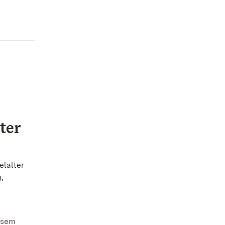
ter
elalter
,
esem