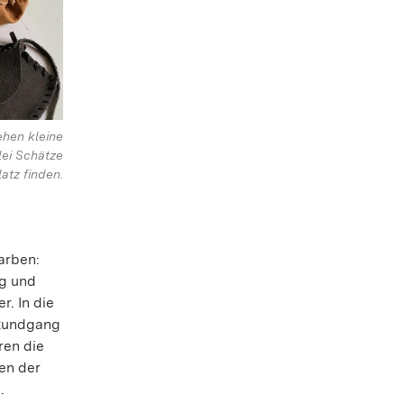
ehen kleine
lei Schätze
latz finden.
arben:
ng und
r. In die
 Rundgang
ren die
en der
n.