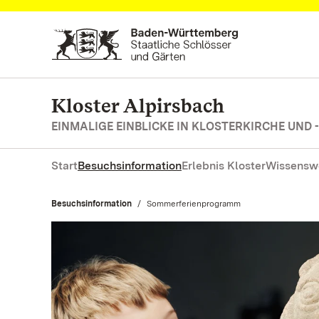
Zum Hauptinhalt springen
Kloster Alpirsbach
EINMALIGE EINBLICKE IN KLOSTERKIRCHE UND 
Start
Besuchsinformation
Erlebnis Kloster
Wissensw
Besuchsinformation
Aktuell:
Sommerferienprogramm