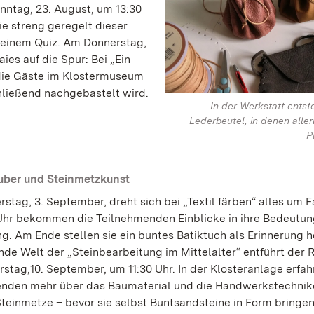
nntag, 23. August, um 13:30
ie streng geregelt dieser
n einem Quiz. Am Donnerstag,
es auf die Spur: Bei „Ein
 die Gäste im Klostermuseum
hließend nachgebastelt wird.
In der Werkstatt entst
Lederbeutel, in denen aller
P
uber und Steinmetzkunst
stag, 3. September, dreht sich bei „Textil färben“ alles um F
Uhr bekommen die Teilnehmenden Einblicke in ihre Bedeutu
g. Am Ende stellen sie ein buntes Batiktuch als Erinnerung he
ende Welt der „Steinbearbeitung im Mittelalter“ entführt der
stag,10. September, um 11:30 Uhr. In der Klosteranlage erfah
nden mehr über das Baumaterial und die Handwerkstechnik
Steinmetze – bevor sie selbst Buntsandsteine in Form bringe