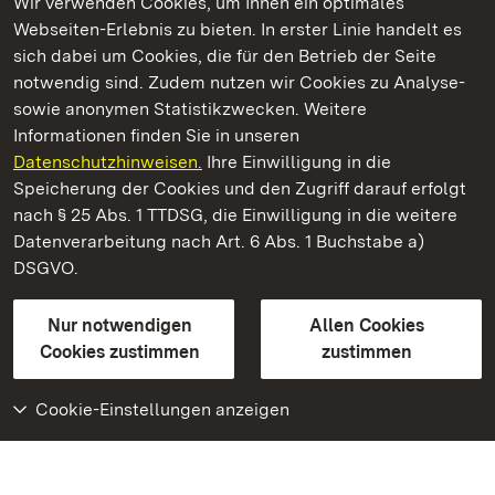
Wir verwenden Cookies, um Ihnen ein optimales
Webseiten-Erlebnis zu bieten. In erster Linie handelt es
Kommen. Staunen. Genießen.
sich dabei um Cookies, die für den Betrieb der Seite
notwendig sind. Zudem nutzen wir Cookies zu Analyse-
sowie anonymen Statistikzwecken. Weitere
Informationen finden Sie in unseren
Datenschutzhinweisen.
Ihre Einwilligung in die
Kloster Alpirsbach
Speicherung der Cookies und den Zugriff darauf erfolgt
nach § 25 Abs. 1 TTDSG, die Einwilligung in die weitere
Staatliche Schlösser und Gärten Baden-Württemberg
Datenverarbeitung nach Art. 6 Abs. 1 Buchstabe a)
DSGVO.
Kontakt
FAQ
Impressum
Datenschutz
Gebärdensprache
Leichte Sprache
Erklärung zur Barrierefreiheit
Nur notwendigen
Allen Cookies
BITV-konform (geprüfte Seiten)
Cookies zustimmen
zustimmen
Cookie-Einstellungen anzeigen
Weiteres
Portal
Monumente
Besuchen Sie uns auf