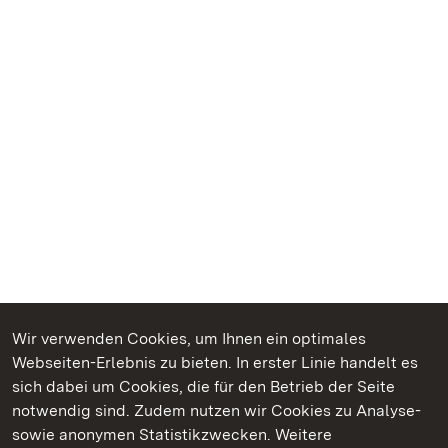
Wir verwenden Cookies, um Ihnen ein optimales
Webseiten-Erlebnis zu bieten. In erster Linie handelt es
Kommen. Staunen. Genießen.
sich dabei um Cookies, die für den Betrieb der Seite
notwendig sind. Zudem nutzen wir Cookies zu Analyse-
sowie anonymen Statistikzwecken. Weitere