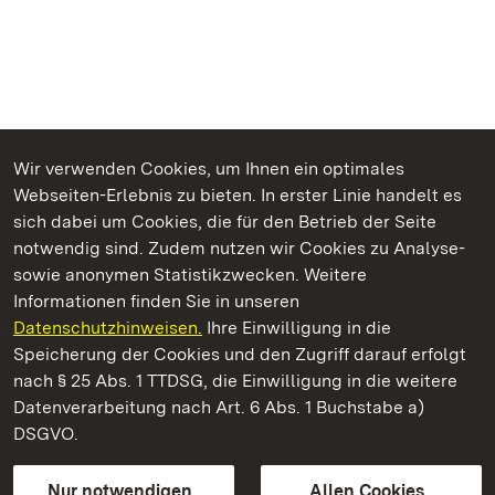
Wir verwenden Cookies, um Ihnen ein optimales
Webseiten-Erlebnis zu bieten. In erster Linie handelt es
Kommen. Staunen. Genießen.
sich dabei um Cookies, die für den Betrieb der Seite
notwendig sind. Zudem nutzen wir Cookies zu Analyse-
sowie anonymen Statistikzwecken. Weitere
Informationen finden Sie in unseren
Datenschutzhinweisen.
Ihre Einwilligung in die
Kloster Alpirsbach
Speicherung der Cookies und den Zugriff darauf erfolgt
nach § 25 Abs. 1 TTDSG, die Einwilligung in die weitere
Staatliche Schlösser und Gärten Baden-Württemberg
Datenverarbeitung nach Art. 6 Abs. 1 Buchstabe a)
DSGVO.
Kontakt
FAQ
Impressum
Datenschutz
Gebärdensprache
Leichte Sprache
Erklärung zur Barrierefreiheit
Nur notwendigen
Allen Cookies