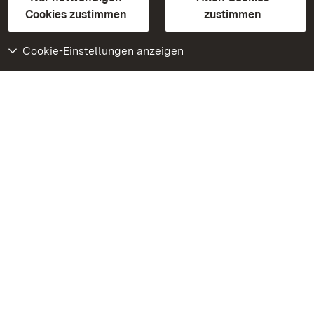
BITV-konform (geprüfte Seiten)
Cookies zustimmen
zustimmen
Cookie-Einstellungen anzeigen
Weiteres
Portal
Monumente
Besuchen Sie uns auf
Facebook
Besuchen Sie uns auf
Instagram
Besuchen Sie uns auf
Youtube
Lernen Sie unsere Apps
kennen
Google Play Store
App Store für iPhone