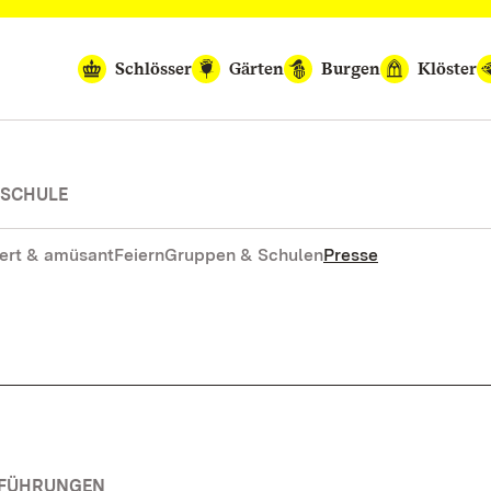
Schlösser
Gärten
Burgen
Klöster
-SCHULE
ert & amüsant
Feiern
Gruppen & Schulen
Presse
RFÜHRUNGEN