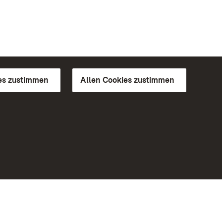
es zustimmen
Allen Cookies zustimmen
d Gärten
Weiteres
Portal
Monumente
Besuchen Sie uns auf Facebook
Besuchen Sie uns auf Instagram
Besuchen Sie uns auf Youtube