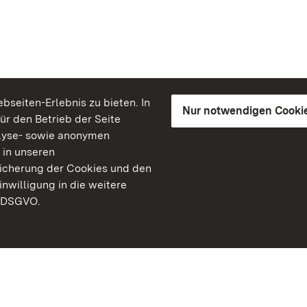
seiten-Erlebnis zu bieten. In
Nur notwendigen Cooki
für den Betrieb der Seite
lyse- sowie anonymen
 in unseren
peicherung der Cookies und den
inwilligung in die weitere
) DSGVO.
Staatliche Schlösser un
Baden-Württemberg
Kontakt
FAQ
Impressum
Datenschutz