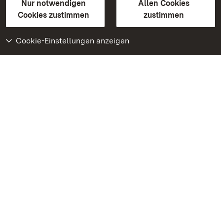
Erklärung zur Barrierefreiheit
Nur notwendigen
Allen Cookies
BITV-konform (geprüfte Seiten)
Cookies zustimmen
zustimmen
Cookie-Einstellungen anzeigen
Weiteres
Portal
Monumente
Besuchen Sie uns auf
Facebook
Besuchen Sie uns auf
Instagram
Besuchen Sie uns auf
Youtube
Lernen Sie unsere Apps
kennen
Google Play Store
App Store für iPhone