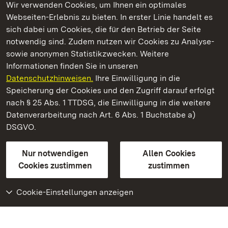
Wir verwenden Cookies, um Ihnen ein optimales
Webseiten-Erlebnis zu bieten. In erster Linie handelt es
Kommen. Staunen. Genießen.
sich dabei um Cookies, die für den Betrieb der Seite
notwendig sind. Zudem nutzen wir Cookies zu Analyse-
sowie anonymen Statistikzwecken. Weitere
Informationen finden Sie in unseren
Datenschutzhinweisen.
Ihre Einwilligung in die
Kloster Alpirsbach
Speicherung der Cookies und den Zugriff darauf erfolgt
nach § 25 Abs. 1 TTDSG, die Einwilligung in die weitere
Staatliche Schlösser und Gärten Baden-Württemberg
Datenverarbeitung nach Art. 6 Abs. 1 Buchstabe a)
DSGVO.
Kontakt
FAQ
Impressum
Datenschutz
Gebärdensprache
Leichte Sprache
Erklärung zur Barrierefreiheit
Nur notwendigen
Allen Cookies
BITV-konform (geprüfte Seiten)
Cookies zustimmen
zustimmen
Cookie-Einstellungen anzeigen
Weiteres
Portal
Monumente