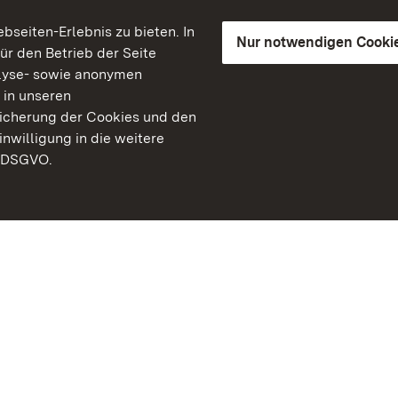
seiten-Erlebnis zu bieten. In
Nur notwendigen Cooki
für den Betrieb der Seite
lyse- sowie anonymen
 in unseren
peicherung der Cookies und den
inwilligung in die weitere
) DSGVO.
Staatliche Schlösser un
Baden-Württemberg
Kontakt
FAQ
Impressum
Datenschutz
Gebärdensprache
Leichte Sprache
Erklärung zur Barrierefre
BITV-konform (geprüfte S