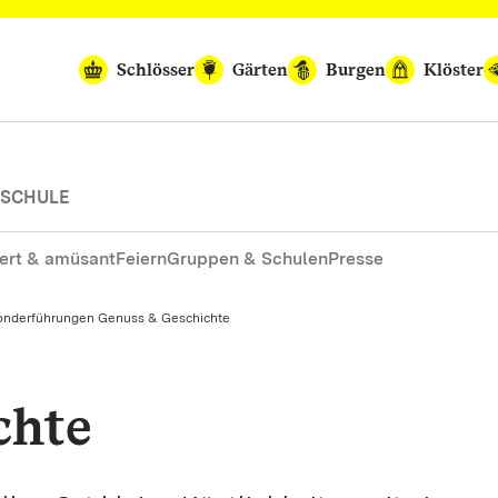
Schlösser
Gärten
Burgen
Klöster
-SCHULE
ert & amüsant
Feiern
Gruppen & Schulen
Presse
tuell:
onderführungen Genuss & Geschichte
chte