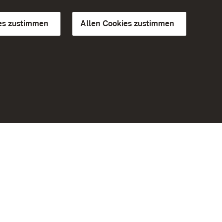
es zustimmen
Allen Cookies zustimmen
d Gärten
Weiteres
Portal
Monumente
Besuchen Sie uns auf Facebook
Besuchen Sie uns auf Instagram
Besuchen Sie uns auf Youtube
Lernen Sie unsere Apps kennen
iheit
Google Play Store
eiten)
App Store für iPhone