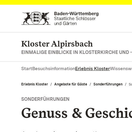
Zum Hauptinhalt springen
Kloster Alpirsbach
EINMALIGE EINBLICKE IN KLOSTERKIRCHE UND 
Start
Besuchsinformation
Erlebnis Kloster
Wissensw
Erlebnis Kloster
Angebote für Gäste
Sonderführungen
Ak
S
SONDERFÜHRUNGEN
Genuss & Geschi