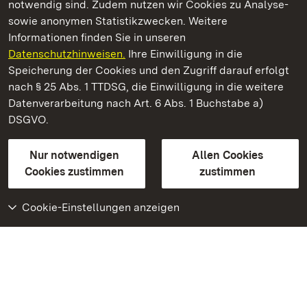
notwendig sind. Zudem nutzen wir Cookies zu Analyse-
sowie anonymen Statistikzwecken. Weitere
Informationen finden Sie in unseren
Datenschutzhinweisen.
Ihre Einwilligung in die
Kloster Alpirsbach
Speicherung der Cookies und den Zugriff darauf erfolgt
nach § 25 Abs. 1 TTDSG, die Einwilligung in die weitere
Staatliche Schlösser und Gärten Baden-Württemberg
Datenverarbeitung nach Art. 6 Abs. 1 Buchstabe a)
DSGVO.
Kontakt
FAQ
Impressum
Datenschutz
Gebärdensprache
Leichte Sprache
Erklärung zur Barrierefreiheit
Nur notwendigen
Allen Cookies
BITV-konform (geprüfte Seiten)
Cookies zustimmen
zustimmen
Cookie-Einstellungen anzeigen
Weiteres
Portal
Monumente
Besuchen Sie uns auf
Facebook
Besuchen Sie uns auf
Instagram