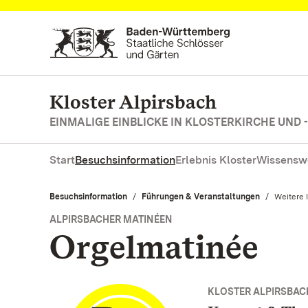
Zum Hauptinhalt springen
Kloster Alpirsbach
EINMALIGE EINBLICKE IN KLOSTERKIRCHE UND 
Start
Besuchsinformation
Erlebnis Kloster
Wissensw
Besuchsinformation
Führungen & Veranstaltungen
Aktuell:
Weitere 
ALPIRSBACHER MATINÉEN
Orgelmatinée
KLOSTER ALPIRSBAC