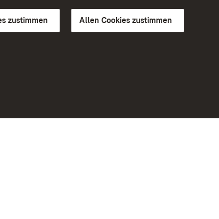
es zustimmen
Allen Cookies zustimmen
d Gärten
Weiteres
Portal
Monumente
Besuchen Sie uns auf Facebook
Besuchen Sie uns auf Instagram
Besuchen Sie uns auf Youtube
Lernen Sie unsere Apps kennen
iheit
Google Play Store
eiten)
App Store für iPhone