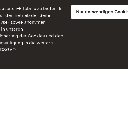
seiten-Erlebnis zu bieten. In
Nur notwendigen Cooki
für den Betrieb der Seite
lyse- sowie anonymen
 in unseren
peicherung der Cookies und den
inwilligung in die weitere
) DSGVO.
Staatliche Schlösser un
Baden-Württemberg
Kontakt
FAQ
Impressum
Datenschutz
Gebärdensprache
Leichte Sprache
Erklärung zur Barrierefre
BITV-konform (geprüfte S