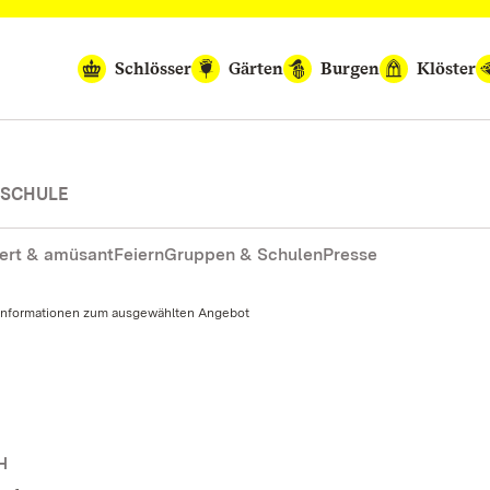
Schlösser
Gärten
Burgen
Klöster
-SCHULE
ert & amüsant
Feiern
Gruppen & Schulen
Presse
Informationen zum ausgewählten Angebot
H