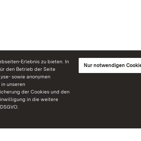
seiten-Erlebnis zu bieten. In
Nur notwendigen Cooki
für den Betrieb der Seite
lyse- sowie anonymen
 in unseren
peicherung der Cookies und den
inwilligung in die weitere
) DSGVO.
Staatliche Schlösser un
Baden-Württemberg
Kontakt
FAQ