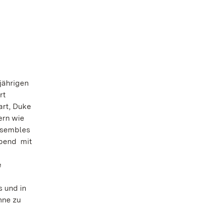
jährigen
rt
rt, Duke
ern wie
Ensembles
-Abend mit
e
s und in
hne zu