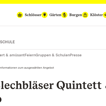
Schlösser
Gärten
Burgen
Klöster
-SCHULE
ert & amüsant
Feiern
Gruppen & Schulen
Presse
Informationen zum ausgewählten Angebot
lechbläser Quintett
o