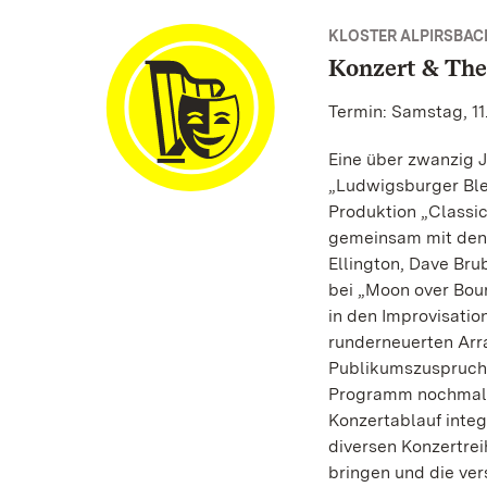
KLOSTER ALPIRSBAC
Konzert & The
Termin: Samstag, 11
Eine über zwanzig 
„Ludwigsburger Blec
Produktion „Classic
gemeinsam mit den 
Ellington, Dave Br
bei „Moon over Bour
in den Improvisation
runderneuerten Arr
Publikumszuspruch 
Programm nochmals 
Konzertablauf integr
diversen Konzertre
bringen und die ve