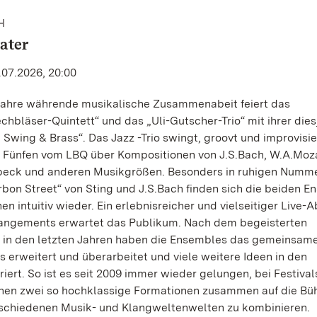
H
ater
.07.2026, 20:00
Jahre währende musikalische Zusammenabeit feiert das
hbläser-Quintett“ und das „Uli-Gutscher-Trio“ mit ihrer dies
 Swing & Brass“. Das Jazz -Trio swingt, groovt und improvisie
Fünfen vom LBQ über Kompositionen von J.S.Bach, W.A.Moza
ubeck und anderen Musikgrößen. Besonders in ruhigen Numm
bon Street“ von Sting und J.S.Bach finden sich die beiden 
en intuitiv wieder. Ein erlebnisreicher und vielseitiger Live
angements erwartet das Publikum. Nach dem begeisterten
in den letzten Jahren haben die Ensembles das gemeinsam
erweitert und überarbeitet und viele weitere Ideen in den
iert. So ist es seit 2009 immer wieder gelungen, bei Festival
ihen zwei so hochklassige Formationen zusammen auf die Bü
rschiedenen Musik- und Klangweltenwelten zu kombinieren.