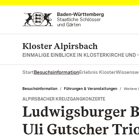
Zum Hauptinhalt springen
Kloster Alpirsbach
EINMALIGE EINBLICKE IN KLOSTERKIRCHE UND 
Start
Besuchsinformation
Erlebnis Kloster
Wissensw
Besuchsinformation
Führungen & Veranstaltungen
Aktuell:
Weitere 
ALPIRSBACHER KREUZGANGKONZERTE
Ludwigsburger B
Uli Gutscher Tri