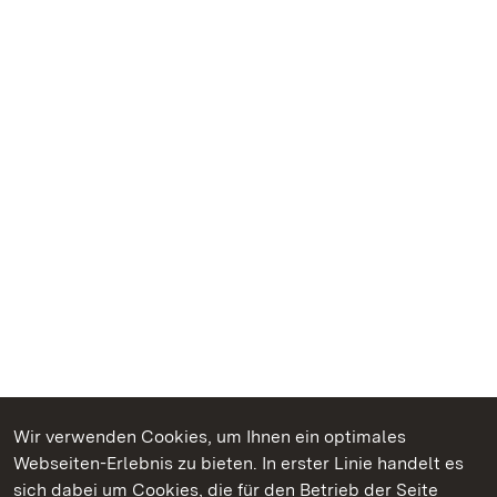
Wir verwenden Cookies, um Ihnen ein optimales
Webseiten-Erlebnis zu bieten. In erster Linie handelt es
Kommen. Staunen. Genießen.
sich dabei um Cookies, die für den Betrieb der Seite