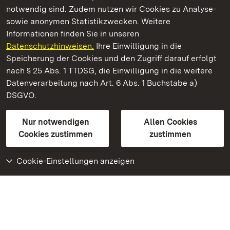
notwendig sind. Zudem nutzen wir Cookies zu Analyse-
sowie anonymen Statistikzwecken. Weitere
Informationen finden Sie in unseren
Datenschutzhinweisen.
Ihre Einwilligung in die
Kloster Alpirsbach
Speicherung der Cookies und den Zugriff darauf erfolgt
nach § 25 Abs. 1 TTDSG, die Einwilligung in die weitere
Staatliche Schlösser und Gärten Baden-Württemberg
Datenverarbeitung nach Art. 6 Abs. 1 Buchstabe a)
DSGVO.
Kontakt
FAQ
Impressum
Datenschutz
Gebärdensprache
Leichte Sprache
Erklärung zur Barrierefreiheit
Nur notwendigen
Allen Cookies
BITV-konform (geprüfte Seiten)
Cookies zustimmen
zustimmen
Cookie-Einstellungen anzeigen
Weiteres
Portal
Monumente
Besuchen Sie uns auf
Facebook
Besuchen Sie uns auf
Instagram