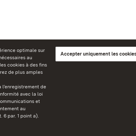
périence optimale sur
Accepter uniquement les cookies
s nécessaires au
es cookies à des fins
erez de plus amples
berg
 l’enregistrement de
Châteaux et jardins publ
nformité avec la loi
Bade-Wurtemberg
communications et
FAQ et réponses
sentement au
Mentions légales
 6 par. 1 point a).
Protection des données
Explications sur l’accessi
BITV-konform (geprüfte S