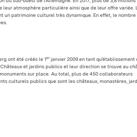
ion du sud-ouest de l'Allemagne. En 2017, plus de 3,8 millions
de leur atmosphère particulière ainsi que de leur offre variée. 
t un patrimoine culturel très dynamique. En effet, le nombre
ées.
er
g ont été créés le 1
janvier 2009 en tant qu'établissement 
 Châteaux et jardins publics et leur direction se trouve au c
 monuments sur place. Au total, plus de 450 collaborateurs
ts culturels publics que sont les châteaux, monastères, jard