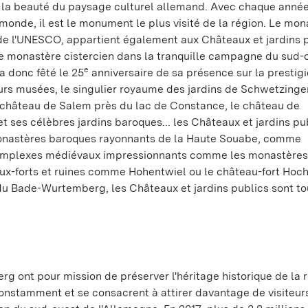
la beauté du paysage culturel allemand. Avec chaque année
 monde, il est le monument le plus visité de la région. Le mo
 de l'UNESCO, appartient également aux Châteaux et jardins p
 le monastère cistercien dans la tranquille campagne du sud-
e
a donc fêté le 25
anniversaire de sa présence sur la prestigi
rs musées, le singulier royaume des jardins de Schwetzingen
château de Salem près du lac de Constance, le château de
ses célèbres jardins baroques... les Châteaux et jardins pu
 monastères baroques rayonnants de la Haute Souabe, comme
omplexes médiévaux impressionnants comme les monastères
ux-forts et ruines comme Hohentwiel ou le château-fort Hoc
 du Bade-Wurtemberg, les Châteaux et jardins publics sont to
 ont pour mission de préserver l'héritage historique de la r
 constamment et se consacrent à attirer davantage de visiteurs