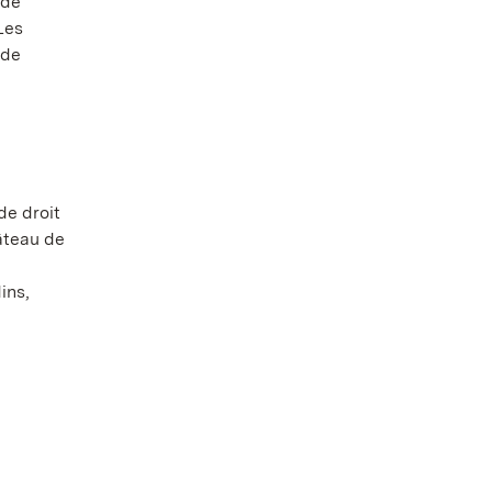
 de
Les
 de
de droit
hâteau de
ins,