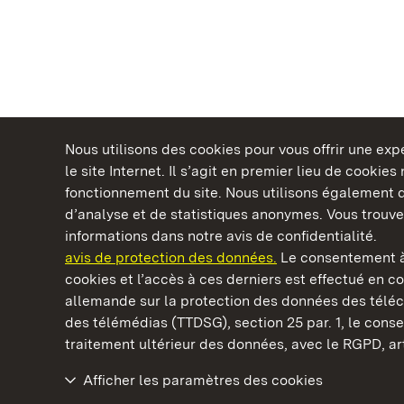
Nous utilisons des cookies pour vous offrir une ex
le site Internet. Il s’agit en premier lieu de cookie
fonctionnement du site. Nous utilisons également d
d’analyse et de statistiques anonymes. Vous trouv
Châteaux et jardins publics du Bade-Wurtem
informations dans notre avis de confidentialité.
avis de protection des données.
Le consentement à
cookies et l’accès à ces derniers est effectué en co
allemande sur la protection des données des télé
des télémédias (TTDSG), section 25 par. 1, le con
Monastère d’ Alpirsbach
traitement ultérieur des données, avec le RGPD, art.
Afficher les paramètres des cookies