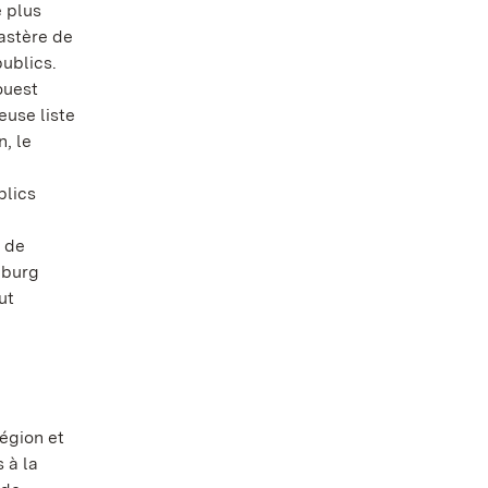
 plus
nastère de
ublics.
ouest
euse liste
, le
blics
 de
hburg
ut
égion et
 à la