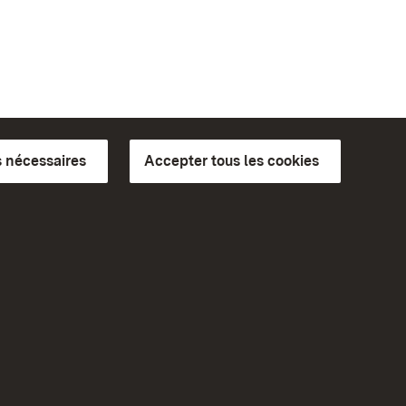
 nécessaires
Accepter tous les cookies
ics du
plus loin
Accueil
Monuments
Rendez-nous visite sur
Facebook
Rendez-nous visite sur
bilité
Instagram
eiten)