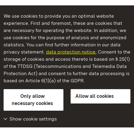
We use cookies to provide you an optimal website
experience. First and foremost, these are cookies that
are necessary for operating the website. In addition, we
use cookies for the purpose of analysis and anonymized
State Palaces and Gardens of Baden-Wuerttemberg
statistics. You can find further information in our data
privacy statement.
data protection notice.
Consent to the
storage of cookies and access thereto is based on § 25(1)
of the TTDSG (Telecommunications and Telemedia Data
Alpirsbach Monastery
Protection Act) and consent to further data processing is
based on Article 6(1)(a) of the GDPR.
State Palaces and Gardens of Baden-Wuerttemberg
Only allow
Allow all cookies
FAQ
Masthead
Data protection
necessary cookies
Declaration on barrier-free access
BITV-konform (geprüfte Seiten)
Show cookie settings