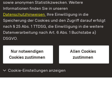
sowie anonymen Statistikzwecken. Weitere
Informationen finden Sie in unseren
Datenschutzhinweisen.
Ihre Einwilligung in die
Kloster Alpirsbach
Speicherung der Cookies und den Zugriff darauf erfolgt
nach § 25 Abs. 1 TTDSG, die Einwilligung in die weitere
Staatliche Schlösser und Gärten Baden-Württemberg
Datenverarbeitung nach Art. 6 Abs. 1 Buchstabe a)
DSGVO.
Kontakt
FAQ
Impressum
Datenschutz
Gebärdensprache
Leichte Sprache
Erklärung zur Barrierefreiheit
Nur notwendigen
Allen Cookies
BITV-konform (geprüfte Seiten)
Cookies zustimmen
zustimmen
Cookie-Einstellungen anzeigen
Weiteres
Portal
Monumente
Besuchen Sie uns auf
Facebook
Besuchen Sie uns auf
Instagram
Besuchen Sie uns auf