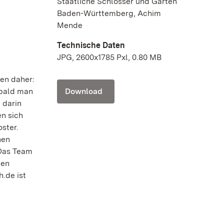
Staatliche Schlösser und Gärten
Baden-Württemberg, Achim
Mende
Technische Daten
JPG, 2600x1785 Pxl, 0.80 MB
en daher:
obald man
Download
 darin
en sich
ster.
nen
 Das Team
nen
.de ist