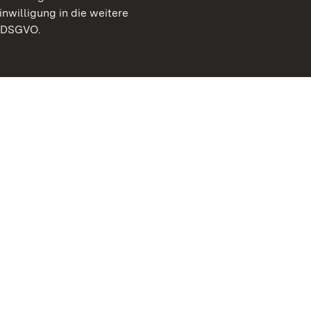
inwilligung in die weitere
) DSGVO.
Staatliche Schlösser un
Baden-Württemberg
Kontakt
FAQ
Impressum
Datenschutz
Gebärdensprache
Leichte Sprache
Erklärung zur Barrierefre
BITV-konform (geprüfte S