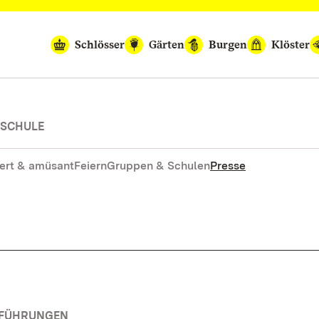
Schlösser
Gärten
Burgen
Klöster
-SCHULE
ert & amüsant
Feiern
Gruppen & Schulen
Presse
RFÜHRUNGEN