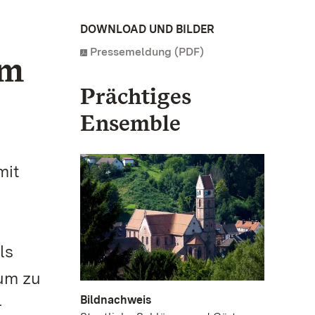
DOWNLOAD UND BILDER
Pressemeldung (PDF)
em
Prächtiges
Ensemble
mit
ls
eum zu
Bildnachweis
-