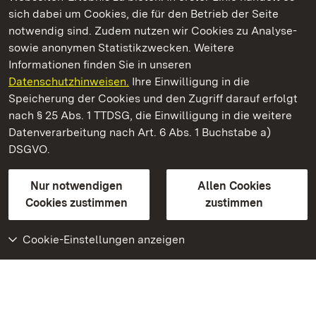
Kommen. Staunen. Genießen.
sich dabei um Cookies, die für den Betrieb der Seite
notwendig sind. Zudem nutzen wir Cookies zu Analyse-
sowie anonymen Statistikzwecken. Weitere
Informationen finden Sie in unseren
Datenschutzhinweisen.
Ihre Einwilligung in die
Kloster Alpirsbach
Speicherung der Cookies und den Zugriff darauf erfolgt
nach § 25 Abs. 1 TTDSG, die Einwilligung in die weitere
Staatliche Schlösser und Gärten Baden-Württemberg
Datenverarbeitung nach Art. 6 Abs. 1 Buchstabe a)
DSGVO.
Kontakt
FAQ
Impressum
Datenschutz
Gebärdensprache
Leichte Sprache
Erklärung zur Barrierefreiheit
Nur notwendigen
Allen Cookies
BITV-konform (geprüfte Seiten)
Cookies zustimmen
zustimmen
Cookie-Einstellungen anzeigen
Weiteres
Portal
Monumente
Besuchen Sie uns auf
Facebook