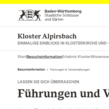
Zum Hauptinhalt springen
Kloster Alpirsbach
EINMALIGE EINBLICKE IN KLOSTERKIRCHE UND 
Start
Besuchsinformation
Erlebnis Kloster
Wissensw
Besuchsinformation
Aktuell:
Führungen & Veranstaltungen
LASSEN SIE SICH ÜBERRASCHEN
Führungen und V