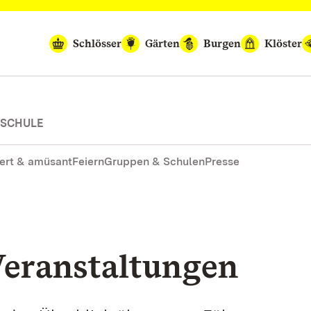
Schlösser
Gärten
Burgen
Klöster
-SCHULE
ert & amüsant
Feiern
Gruppen & Schulen
Presse
eranstaltungen