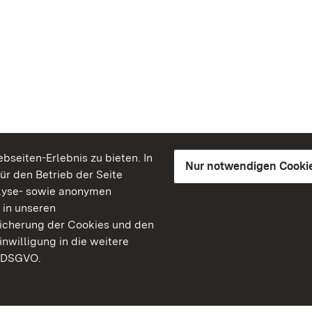
seiten-Erlebnis zu bieten. In
Nur notwendigen Cooki
für den Betrieb der Seite
lyse- sowie anonymen
 in unseren
peicherung der Cookies und den
inwilligung in die weitere
) DSGVO.
Staatliche Schlösser un
Baden-Württemberg