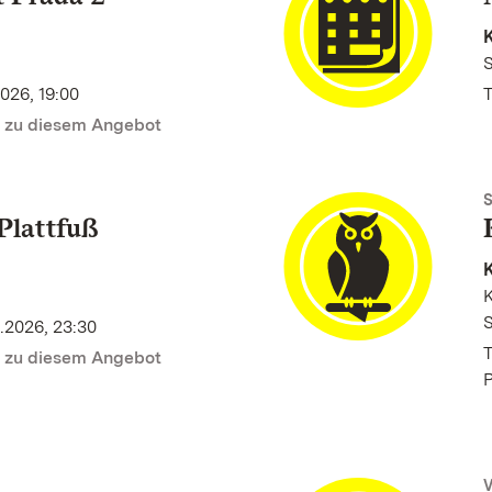
K
2026, 19:00
T
n zu diesem Angebot
Plattfuß
K
K
S
.2026, 23:30
T
n zu diesem Angebot
P