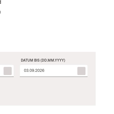
d
m
DATUM BIS (DD.MM.YYYY)